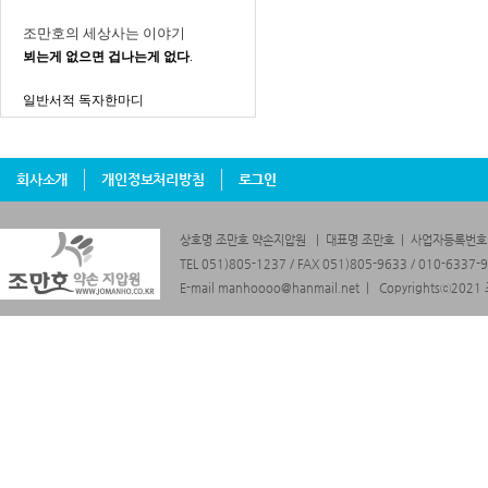
조만호의 세상사는 이야기
뵈는게 없으면 겁나는게 없다
.
일반서적 독자한마디
회사소개
개인정보처리방침
로그인
상호명 조만호 약손지압원 | 대표명 조만호 | 사업자등록번호 43
TEL 051)805-1237 / FAX 051)805-9633 / 010-6
E-mail manhoooo@hanmail.net | Copyrightsⓒ2021 